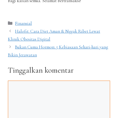
bagi kalian semua. Selamat bertransaksi!
Kategori
Finansial
Halofit: Cara Diet Aman & Nggak Ribet Lewat
Klinik Obesitas Digital
Bukan Cuma Hormon: 5 Kebiasaan Sehari-hari yang
Bikin Jerawatan
Tinggalkan komentar
Komentar