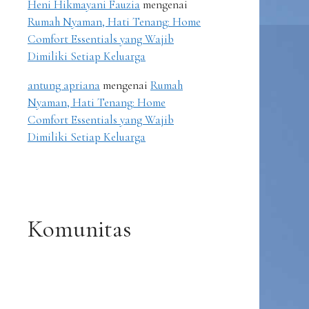
Heni Hikmayani Fauzia
mengenai
Rumah Nyaman, Hati Tenang: Home
Comfort Essentials yang Wajib
Dimiliki Setiap Keluarga
antung apriana
mengenai
Rumah
Nyaman, Hati Tenang: Home
Comfort Essentials yang Wajib
Dimiliki Setiap Keluarga
Komunitas