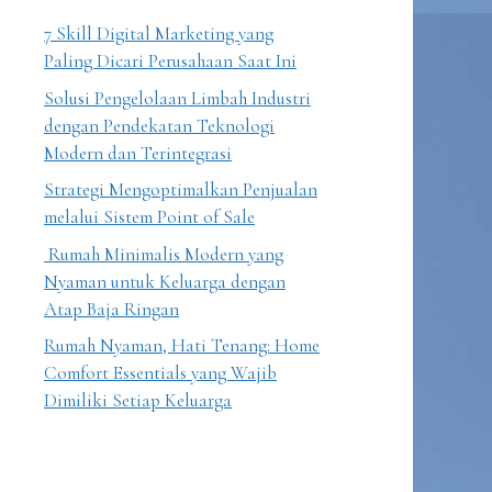
7 Skill Digital Marketing yang
Paling Dicari Perusahaan Saat Ini
Solusi Pengelolaan Limbah Industri
dengan Pendekatan Teknologi
Modern dan Terintegrasi
Strategi Mengoptimalkan Penjualan
melalui Sistem Point of Sale
Rumah Minimalis Modern yang
Nyaman untuk Keluarga dengan
Atap Baja Ringan
Rumah Nyaman, Hati Tenang: Home
Comfort Essentials yang Wajib
Dimiliki Setiap Keluarga