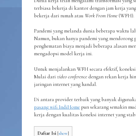
Dunia kerja telah mengalami transformasi yang si
terbiasa bekerja di kantor dengan jam kerja yan
bekerja dari rumah atau
Work From Home
(WFH).
Pandemi yang melanda dunia beberapa waktu lalu 
Namun, bukan hanya pandemi yang mendorong per
penghematan biaya menjadi beberapa alasan men
mengadopsi model kerja ini.
Untuk menjalankan WFH secara efektif, koneksi i
Mulai dari
video conference
dengan rekan kerja hi
jaringan internet yang handal.
Di antara provider terbaik yang banyak diguna
pasang wifi IndiHome
pun sekarang semakin mudah
kerja dengan kualitas koneksi internet yang stabi
Daftar Isi
[
show
]