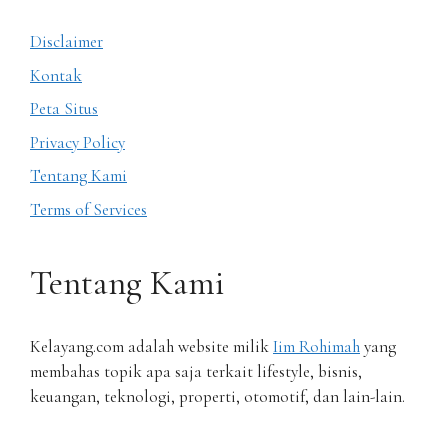
Disclaimer
Kontak
Peta Situs
Privacy Policy
Tentang Kami
Terms of Services
Tentang Kami
Kelayang.com adalah website milik
Iim Rohimah
yang
membahas topik apa saja terkait lifestyle, bisnis,
keuangan, teknologi, properti, otomotif, dan lain-lain.